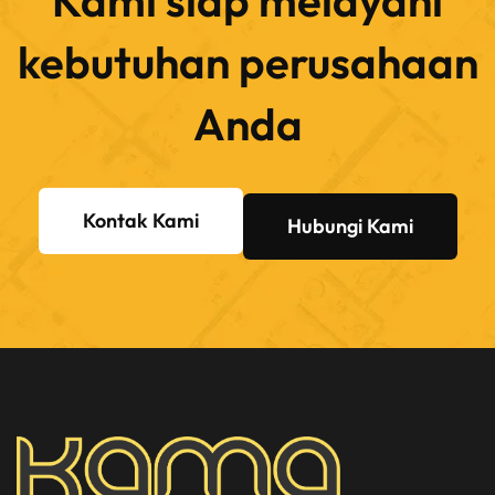
Kami siap melayani
kebutuhan perusahaan
Anda
Kontak Kami
Hubungi Kami