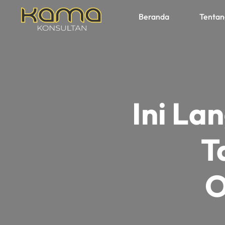
Beranda
Tentan
Ini La
T
O