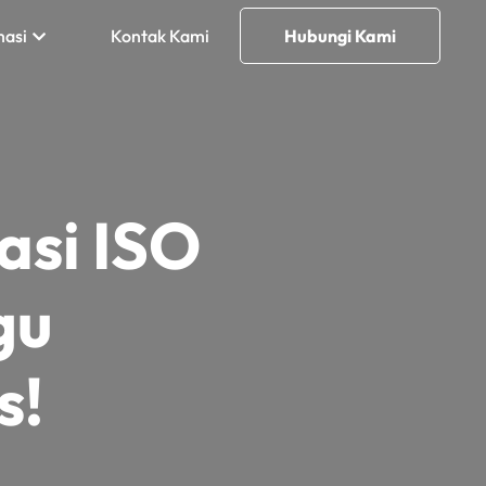
masi
Kontak Kami
Hubungi Kami
asi ISO
gu
s!