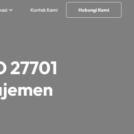
masi
Kontak Kami
Hubungi Kami
O 27701
ajemen